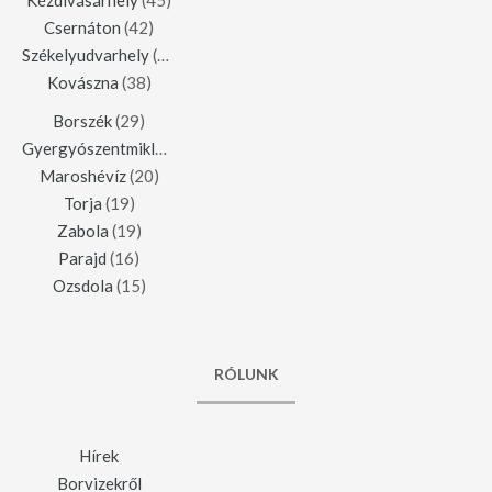
Kézdivásárhely
(45)
Csernáton
(42)
Székelyudvarhely
(42)
Kovászna
(38)
Borszék
(29)
Gyergyószentmiklós
(23)
Maroshévíz
(20)
Torja
(19)
Zabola
(19)
Parajd
(16)
Ozsdola
(15)
RÓLUNK
Hírek
Borvizekről