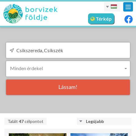
nav
meg
Térkép
Minden érdekel
Lássam!
Talált
47
célpontot
Legújabb