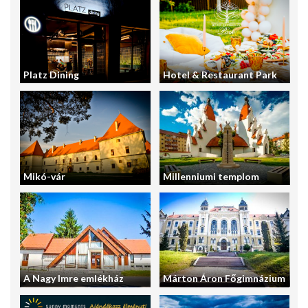
Platz Dining
Hotel & Restaurant Park
Mikó-vár
Millenniumi templom
A Nagy Imre emlékház
Márton Áron Főgimnázium