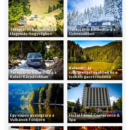
Terepjárós kalandtúra a
Terepjárós kalandtúra a
Hagymás-hegységben
Gyimesekben
Kalandozás
Terepjárós kalandtúra a
sziklarengetegekben és a
Keleti Kárpátokban
székely gasztronómia
Egy napos gyalogtúra a
Hotel Fenyő Conference &
Vulkánok Földjére
Spa