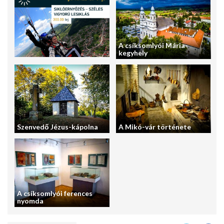
A csíksomlyói Mária-
kegyhely
Szenvedő Jézus-kápolna
A Mikó-vár története
A csíksomlyói ferences
nyomda