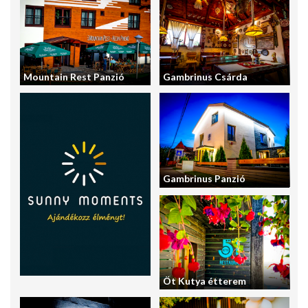
Mountain Rest Panzió
Gambrinus Csárda
Gambrinus Panzió
Öt Kutya étterem