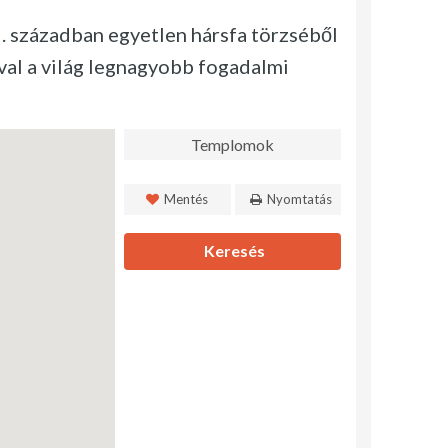
I. században egyetlen hársfa törzséből
val a világ legnagyobb fogadalmi
Templomok
Mentés
Nyomtatás
Keresés