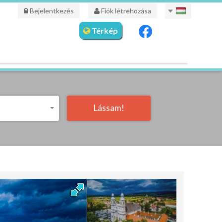
Bejelentkezés
Fiók létrehozása
Térkép
Lássam!