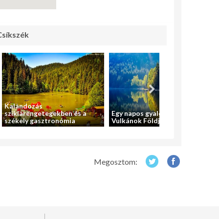
Csíkszék
Kalandozás
sziklarengetegekben és a
Egy napos gyalogtúra a
székely gasztronómia
Vulkánok Földjére
Megosztom: