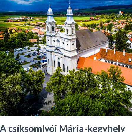
A csíksomlyói Mária-kegyhely