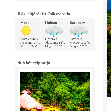
Az időjárás itt Csikszereda
Most
Holnap
Saturday
Mostly sunny
Light rain
Light rain
Alacsony: 14°C
Alacsony: 14°C
Alacsony: 13°C
Magas: 28°C
Magas: 28°C
Magas: 25°C
A hét célpontja