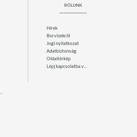
RÓLUNK
Hírek
Borvizekről
Jogi nyilatkozat
Adatbiztonság
Oldaltérkép
Lépj kapcsolatba velünk
ergyószentmiklós
(23)