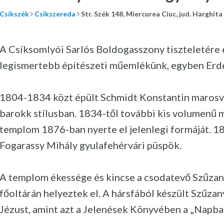
Csíkszék
Csikszereda
Str. Szék 148, Miercurea Ciuc, jud. Harghita
A Csíksomlyói Sarlós Boldogasszony tiszteletére 
legismertebb építészeti műemlékünk, egyben Erd
1804-1834 közt épült Schmidt Konstantin marosvás
barokk stílusban. 1834-től további kis volumenű 
templom 1876-ban nyerte el jelenlegi formáját. 18
Fogarassy Mihály gyulafehérvári püspök.
A templom ékessége és kincse a csodatevő Szűzan
főoltárán helyeztek el. A hársfából készült Szűzan
Jézust, amint azt a Jelenések Könyvében a „Napba 