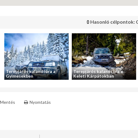
Hasonló célpontok: 
Terepjárós kalandtúra a
Terepjárós kalandtúra a
Gyimesekben
Keleti Kárpátokban
Mentés
Nyomtatás