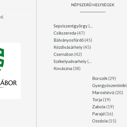
NÉPSZERŰ HELYSÉGEK
d.
Sepsiszentgyörgy
(123)
Csikszereda
(47)
Bálványosfürdő
(45)
Kézdivásárhely
(45)
Csernáton
(42)
Székelyudvarhely
(42)
Kovászna
(38)
Borszék
(29)
Gy
Maroshévíz
(20)
Torja
(19)
Zabola
(19)
Parajd
(16)
Ozsdola
(15)