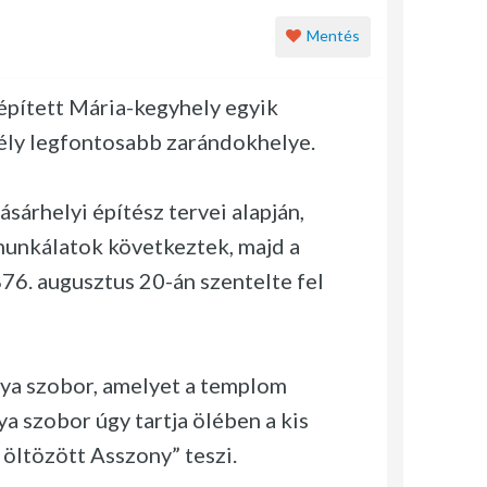
Mentés
épített Mária-kegyhely egyik
ély legfontosabb zarándokhelye.
árhelyi építész tervei alapján,
munkálatok következtek, majd a
76. augusztus 20-án szentelte fel
ya szobor, amelyet a templom
ya szobor úgy tartja ölében a kis
öltözött Asszony” teszi.