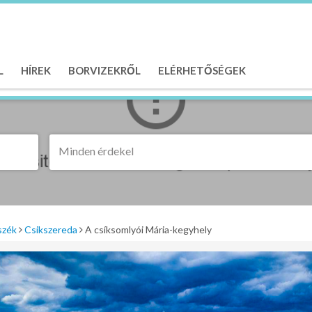
L
HÍREK
BORVIZEKRŐL
ELÉRHETŐSÉGEK
Minden érdekel
szék
Csikszereda
A csíksomlyói Mária-kegyhely