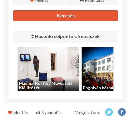
Mentés
Nyomtatás
Keresés
Hasonló célpontok: Sepsiszék
Magma, Kortárs Művészeti
um
Kiállítótér
Fogolyán kórház
Megosztom:
Mentés
Nyomtatás