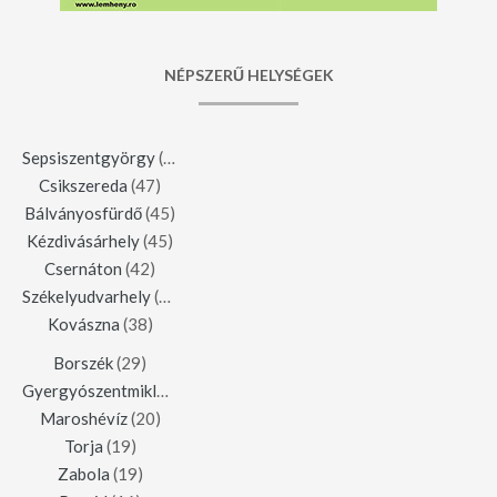
NÉPSZERŰ HELYSÉGEK
Sepsiszentgyörgy
(123)
Csikszereda
(47)
Bálványosfürdő
(45)
Kézdivásárhely
(45)
Csernáton
(42)
Székelyudvarhely
(42)
Kovászna
(38)
Borszék
(29)
Gyergyószentmiklós
(23)
Maroshévíz
(20)
Torja
(19)
Zabola
(19)