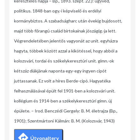
keresztelés napja – Bp., 1893. szept. 22.): ügyvéd,
politikus. 1848-ban ogy.-i képviselő és erdélyi
kormánybiztos. A szabadságharc után évekig bujdosott,
majd több főrangú család birtokainak jószágig.-ja lett.
Végrendeletében jelentős vagyonát az unit. egyházra
hagyta, többek között azzal a kikötéssel, hogy abból a
kolozsvári, tordai és székelykeresztúri unit. gimn.-ok
kétszáz diákjának naponta egy-egy ingyen cipót
juttassanak. Ez volt a híres Berde-cipó. Hagyatéka
felhasználásával épült fel 1901-ben a kolozsvári unit.
kollégium és 1914-ben a székelykeresztúri gimn. új
épülete. – Irod. Benczédi Gergely: B. M. életrajza (Bp.,
1901); Szentmártoni Kálmán: B. M. (Kolozsvár, 1943)
Útvonalterv