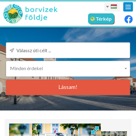
nav
meg
Térkép
Minden érdekel
Lássam!