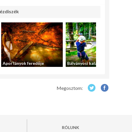
ézdiszék
Apor lányok feredője
Bálványosi kalandpark
Megosztom:
RÓLUNK