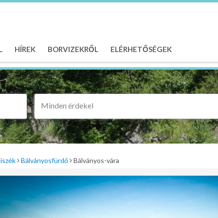
L
HÍREK
BORVIZEKRŐL
ELÉRHETŐSÉGEK
Minden érdekel
iszék
Bálványosfürdő
Bálványos-vára