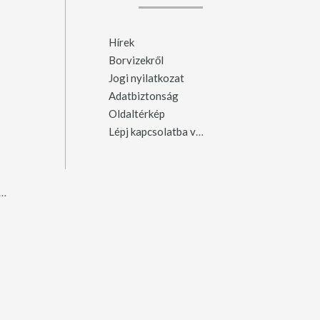
Hírek
Borvizekről
Jogi nyilatkozat
Adatbiztonság
Oldaltérkép
Lépj kapcsolatba velünk
ergyószentmiklós
(23)