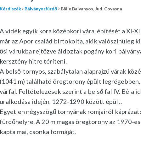
Kézdiszék
Bálványosfürdő
Băile Balvanyos, Jud. Covasna
A vidék egyik kora középkori vára, építését a XI-XI
már az Apor család birtokolta, akik valószínűleg k
ősi várukba rejtőzve áldoztak pogány kori bálványa
kersztény hitre téríteni.
A belső-tornyos, szabálytalan alaprajzú várak köz
(1041 m) található öregtorony épült legrégebben, 
várfal. Feltételezések szerint a belső fal IV. Béla i
uralkodása idején, 1272-1290 között épült.
Egyetlen négyszögű tornyának romjairól káprázatos
fürdőhelyre. A 20 m magas öregtorony az 1970-es 
kapta mai, csonka formáját.