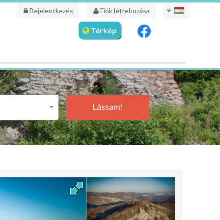
Bejelentkezés
Fiók létrehozása
Térkép
Lássam!