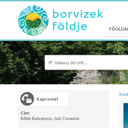
FŐOLDA
Kézd
Kapcsolat
Cím:
Băile Balvanyos, Jud. Covasna