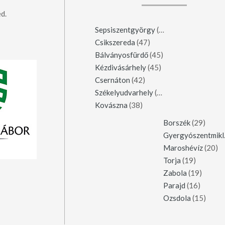
d.
Sepsiszentgyörgy
(123)
Csikszereda
(47)
Bálványosfürdő
(45)
Kézdivásárhely
(45)
Csernáton
(42)
Székelyudvarhely
(42)
Kovászna
(38)
Borszék
(29)
Gy
Maroshévíz
(20)
Torja
(19)
Zabola
(19)
Parajd
(16)
Ozsdola
(15)