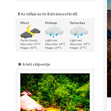
Az időjárás itt Bálványosfürdő
Most
Holnap
Saturday
Partly cloudy
Light rain
Light rain
Alacsony: 15°C
Alacsony: 14°C
Alacsony: 14°C
Magas: 30°C
Magas: 29°C
Magas: 27°C
A hét célpontja