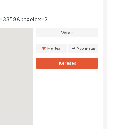
id=3358&pageIdx=2
Várak
Mentés
Nyomtatás
Keresés