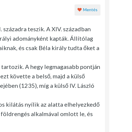
Mentés
I. századra teszik. A XIV. században
irályi adományként kapták. Állítólag
iknak, és csak Béla király tudta őket a
é tartozik. A hegy legmagasabb pontján
ezt követte a belső, majd a külső
dejében (1235), míg a külső IV. László
 kilátás nyílik az alatta elhelyezkedő
földrengés alkalmával omlott le, és