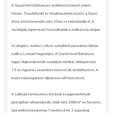
A Grand Hotel Bálványos erdőkkel körülvett békés
helyen, Tusnádfürdő és Kézdivásárhely között, a Szent
Anna-tótól kevesebb mint 10 km-re helyezkedik el. A
vendégek ingyenesen használhatják a wellnessrészleget.
Az elegáns, modern stílusú szobákból panorámás kilátás
nyílik a Csomád-hegységre. A Grand Hotel Bálványos
tágas, légkondicionált szobáiban minibár, síkképernyős
TV és ingyenes vezetékes internet áll rendelkezésre. A
közös helyiségekben díjmentes wifi biztosított.
A szálloda természetes források és jegenyefenyők
gyűrűjében elhelyezkedő, több mint 2000 m²-es Santerra
Spa wellnessközpontja 7 medencével, 3 szaunával,