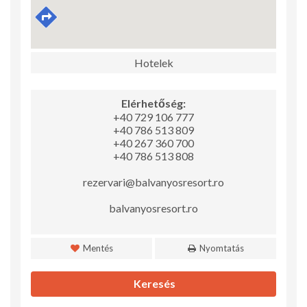
Hotelek
Elérhetőség:
+40 729 106 777
+40 786 513 809
+40 267 360 700
+40 786 513 808
rezervari@balvanyosresort.ro
balvanyosresort.ro
Mentés
Nyomtatás
Keresés