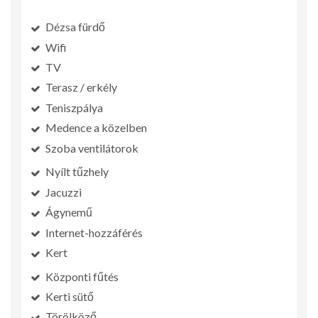
Dézsa fürdő
Wifi
TV
Terasz / erkély
Teniszpálya
Medence a közelben
Szoba ventilátorok
Nyílt tűzhely
Jacuzzi
Ágynemű
Internet-hozzáférés
Kert
Központi fűtés
Kerti sütő
Törölköző