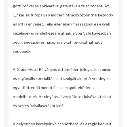
gőzfürdővel és sókamrával garantálja a feltöltődést. Az
1,7 km-es futópálya a modern fitneszközpontnál kezdődik
és ott is ér véget. Felár ellenében masszázsok és egyéb
kezelések is rendelkezésre állnak, a Spa Café kávézóban
pedig egészséges harapnivalókat fogyaszthatnak a
vendégek.
A Grand Hotel Bálványos éttermében jellegzetes román
és regionális specialitásokat szolgálnak fel. A vendégek
egyedi étrendű menüt és csomagolt ebédet is
rendelhetnek. Az elegáns kávézó ízletes kávékat, teákat
és széles italválasztékot kínál.
A helyszínen kerékpár kölcsönözhető, és a régió kedvelt