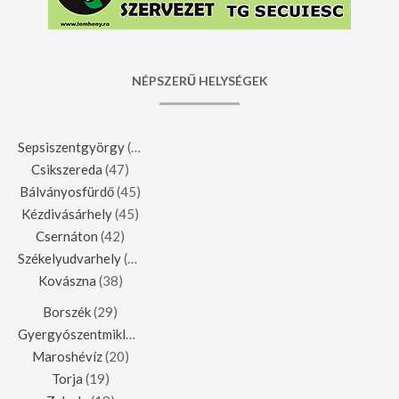
NÉPSZERŰ HELYSÉGEK
Sepsiszentgyörgy
(123)
Csikszereda
(47)
Bálványosfürdő
(45)
Kézdivásárhely
(45)
Csernáton
(42)
Székelyudvarhely
(42)
Kovászna
(38)
Borszék
(29)
Gyergyószentmiklós
(23)
Maroshévíz
(20)
Torja
(19)