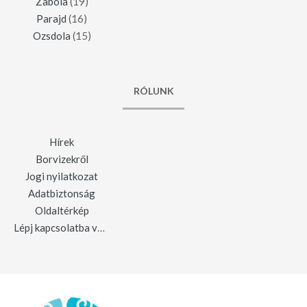
Zabola
(19)
Parajd
(16)
Ozsdola
(15)
RÓLUNK
Hírek
Borvizekről
Jogi nyilatkozat
Adatbiztonság
Oldaltérkép
Lépj kapcsolatba velünk