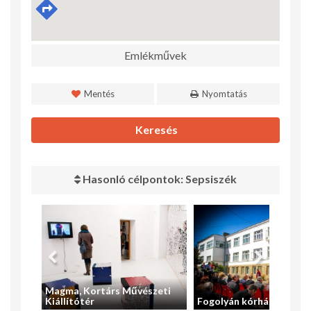
Emlékművek
Mentés
Nyomtatás
Keresés
Hasonló célpontok: Sepsiszék
Magma, Kortárs Művészeti
um
Kiállítótér
Fogolyán kórház