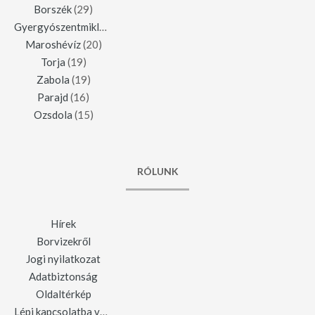
Borszék
(29)
Gyergyószentmiklós
(23)
Maroshévíz
(20)
Torja
(19)
Zabola
(19)
Parajd
(16)
Ozsdola
(15)
RÓLUNK
Hírek
Borvizekről
Jogi nyilatkozat
Adatbiztonság
Oldaltérkép
Lépj kapcsolatba velünk