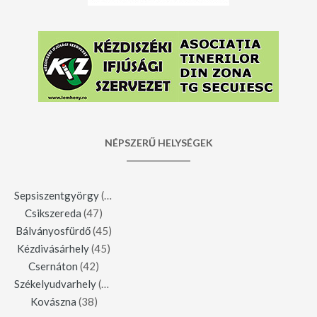
NÉPSZERŰ HELYSÉGEK
Sepsiszentgyörgy
(123)
Csikszereda
(47)
Bálványosfürdő
(45)
Kézdivásárhely
(45)
Csernáton
(42)
Székelyudvarhely
(42)
Kovászna
(38)